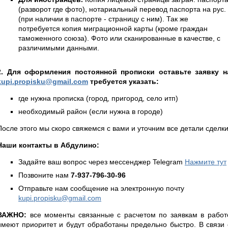
(разворот где фото), нотариальный перевод паспорта на рус.
(при наличии в паспорте - страницу с ним). Так же
потребуется копия миграционной карты (кроме граждан
таможенного союза). Фото или сканированные в качестве, с
различимыми данными.
2. Для оформления постоянной прописки оставьте заявку н
kupi.propisku@gmail.com
требуется указать:
где нужна прописка (город, пригород, село итп)
необходимый район (если нужна в городе)
После этого мы скоро свяжемся с вами и уточним все детали сделки
Наши контакты в Абдулино:
Задайте ваш вопрос через мессенджер Telegram
Нажмите тут
Позвоните нам
7-937-796-30-96
Отправьте нам сообщение на электронную почту
kupi.propisku@gmail.com
ВАЖНО:
все моменты связанные с расчетом по заявкам в работ
имеют приоритет и будут обработаны предельно быстро. В связи 