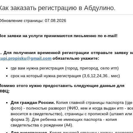
Как заказать регистрацию в Абдулино.
Обновление страницы: 07.08.2026
Все заявки на услуги принимаются письменно по e-mail!
1. Для получения временной регистрации отправьте заявку н
kupi.propisku@gmail.com
обязательно укажите:
где вам нужна регистрация (город, пригород, село итп)
срок на который нужна регистрация (3,6,12,24,36.. мес)
Помимо этого нужно предоставить следующие данные для
МФЦ:
Для граждан России.
Копия главной страницы паспорта (где
фото) - полностью разворот (ФИО, кем и когда выдан итп - вс
вносится в свидетельство), страницы с пропиской (штамп или
форма 3). Для ребенка не имеющих паспорта - копия
свидетельства о рождении (А4).
Для иностранцев.
Копия лицевой страницы загран. паспорт